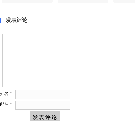
打开健康之门
新一站走进大型药企仁
质生态伙伴
和药业
发表评论
姓名
*
邮件
*