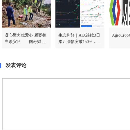
凝心聚力献爱心 履职担
生态利好｜AIX连续3日
AgroCrop
当暖灾区——国寿财险
累计涨幅突破150%，X
常德中支驰援石门灾后
SmartPay全球商业化进
一线
程持续加速
发表评论