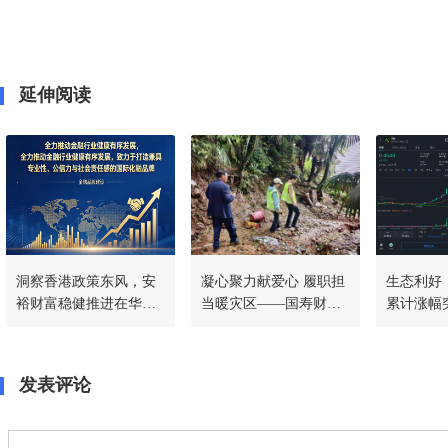
延伸阅读
洞察香港政策东风，安
凝心聚力献爱心 履职担
生态利好｜
裕财富稳健推进在华战
当暖灾区——国寿财险
累计涨幅突
略，共筑稳定币新生态
常德中支驰援石门灾后
SmartP
一线
程持续加
发表评论