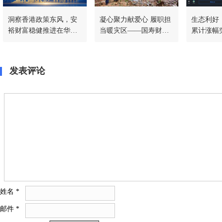
洞察香港政策东风，安
凝心聚力献爱心 履职担
生态利好｜
裕财富稳健推进在华战
当暖灾区——国寿财险
累计涨幅突
略，共筑稳定币新生态
常德中支驰援石门灾后
SmartP
一线
程持续加
发表评论
姓名
*
邮件
*