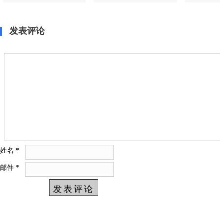
广配备暨科普培训会
管理体系复审成功！
携手宾尼
用电梯潮
发表评论
姓名
*
邮件
*