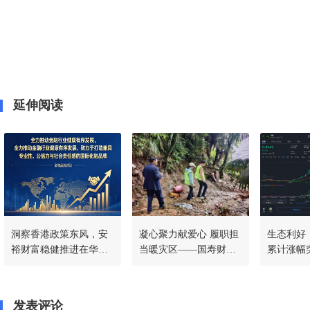
延伸阅读
洞察香港政策东风，安
凝心聚力献爱心 履职担
生态利好｜
裕财富稳健推进在华战
当暖灾区——国寿财险
累计涨幅突
略，共筑稳定币新生态
常德中支驰援石门灾后
SmartP
一线
程持续加
发表评论