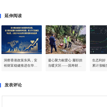
延伸阅读
洞察香港政策东风，安
凝心聚力献爱心 履职担
生态利好｜
裕财富稳健推进在华战
当暖灾区——国寿财险
累计涨幅突
略，共筑稳定币新生态
常德中支驰援石门灾后
SmartP
一线
程持续加
发表评论