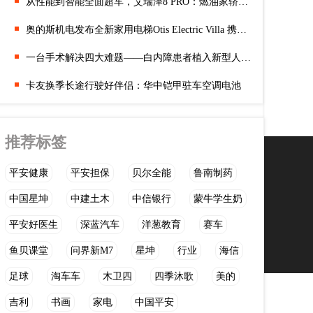
从性能到智能全面超车，艾瑞泽8 PRO：燃油家轿还能这么玩？
奥的斯机电发布全新家用电梯Otis Electric Villa 携手宾尼法利纳
一台手术解决四大难题——白内障患者植入新型人工晶体重获全程清晰
卡友换季长途行驶好伴侣：华中铠甲驻车空调电池
推荐标签
平安健康
平安担保
贝尔全能
鲁南制药
中国星坤
中建土木
中信银行
蒙牛学生奶
平安好医生
深蓝汽车
洋葱教育
赛车
鱼贝课堂
问界新M7
星坤
行业
海信
足球
淘车车
木卫四
四季沐歌
美的
吉利
书画
家电
中国平安