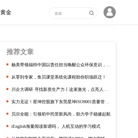
黄金
推荐文章
杨美带领福特中国以责任担当唤醒公众环保意识，共筑绿色未来
从零到专家，鱼贝课堂系统化课程助你职场跃迁！
川企大调研·寻找新质生产力丨这束激光，点亮人工智能之“眼”
实力见证！星坤控股旗下东莞星坤ISO9001质量管理体系复审成功！
贝尔全能：引领初中托管新风尚，助力学子稳健起航
iEnglish海量阅读靠谱吗， 人机互动的学习模式