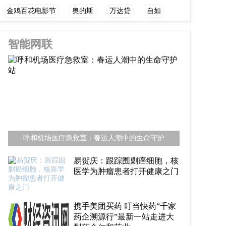
金鸡百花电影节
奥的斯
万达贷
自如
智能网联
呼和机场医疗急救室：春运人潮中的生命守护
易贺庆：跟踪围剿癌细胞，核
医学为肿瘤患者打开健康之门
携手美团买药 叮当快药“千家
药企溯源行”最新一站走进大